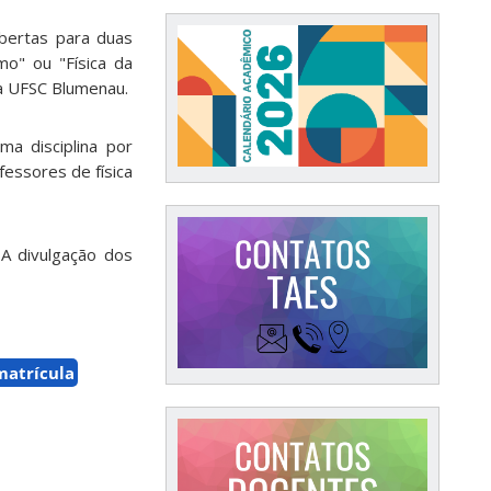
abertas para duas
mo" ou "Física da
da UFSC Blumenau.
ma disciplina por
essores de física
A divulgação dos
matrícula