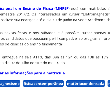
issional em Ensino de Física (MNPEF)
está com matrículas 
o semestre 2017/2. Os interessados em cursar "Eletromagnetis
ealizar sua inscrição até o dia 30 de junho na Sede Acadêmica 
as sextas-feiras e nos sábados e é possível cursar apenas u
 os candidatos que possuam perfil compatível ao programa - prof
s de ciências do ensino fundamental.
 entregue na sala A110, das 08h às 12h ou das 13h às 17h. 
no dia 07 de julho no site do mestrado.
ar as informações para a matrícula
magnetismo
físicacontemporânea
matériacondensada