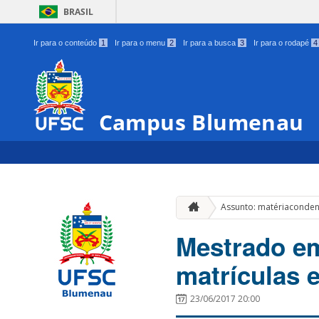
BRASIL
Ir para o conteúdo
1
Ir para o menu
2
Ir para a busca
3
Ir para o rodapé
4
Campus Blumenau
Assunto: matériaconde
Mestrado em
matrículas 
23/06/2017 20:00