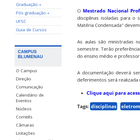
Graduação »
O
Mestrado Nacional Prof
Pós-graduação »
disciplinas isoladas para 
UFSC
Matéria Condensada" devem r
Guia de Cursos
As aulas são ministradas n
semestre. Terão preferência
CAMPUS
do ensino médio e professore
BLUMENAU
O Campus
A documentação deverá ser
Direção
deferimentos será realizada 
Comunicação
Clique aqui para acess
Calendário de
Eventos
Tags:
disciplinas
eletro
Núcleos
Comitês
Câmaras
Licitações