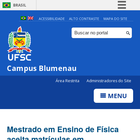
BRASIL
Simplifique!
ACESSIBILIDADE
ALTO CONTRASTE
MAPA DO SITE
Comunica BR
Participe
Acesso à informação
Legislação
Campus Blumenau
Canais
Área Restrita
Administradores do Site
MENU
Mestrado em Ensino de Física
aceita matrículas em