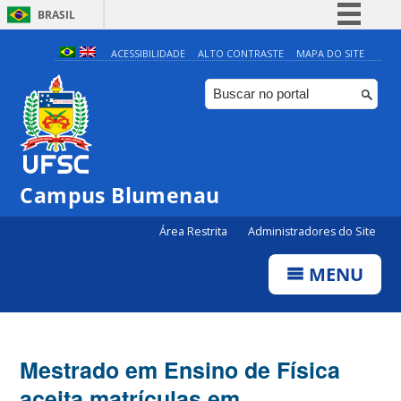
BRASIL
Simplifique!
ACESSIBILIDADE
ALTO CONTRASTE
MAPA DO SITE
Comunica BR
Participe
Acesso à informação
Legislação
Campus Blumenau
Canais
Área Restrita
Administradores do Site
MENU
Mestrado em Ensino de Física
aceita matrículas em