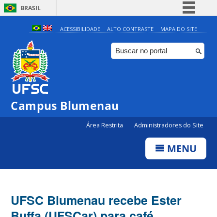
BRASIL
Simplifique!
ACESSIBILIDADE
ALTO CONTRASTE
MAPA DO SITE
Comunica BR
Participe
Acesso à informação
Legislação
Campus Blumenau
Canais
Área Restrita
Administradores do Site
MENU
UFSC Blumenau recebe Ester
Buffa (UFSCar) para café