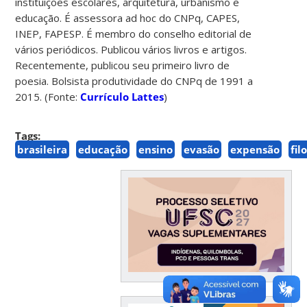
instituições escolares, arquitetura, urbanismo e
educação. É assessora ad hoc do CNPq, CAPES,
INEP, FAPESP. É membro do conselho editorial de
vários periódicos. Publicou vários livros e artigos.
Recentemente, publicou seu primeiro livro de
poesia. Bolsista produtividade do CNPq de 1991 a
2015. (Fonte:
Currículo Lattes
)
Tags:
brasileira
educação
ensino
evasão
expensão
fil