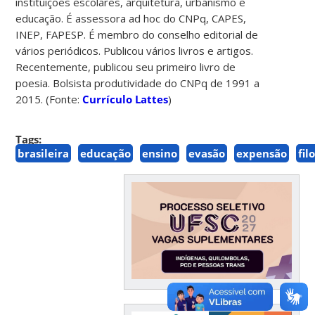
instituições escolares, arquitetura, urbanismo e
educação. É assessora ad hoc do CNPq, CAPES,
INEP, FAPESP. É membro do conselho editorial de
vários periódicos. Publicou vários livros e artigos.
Recentemente, publicou seu primeiro livro de
poesia. Bolsista produtividade do CNPq de 1991 a
2015. (Fonte:
Currículo Lattes
)
Tags:
brasileira
educação
ensino
evasão
expensão
fil