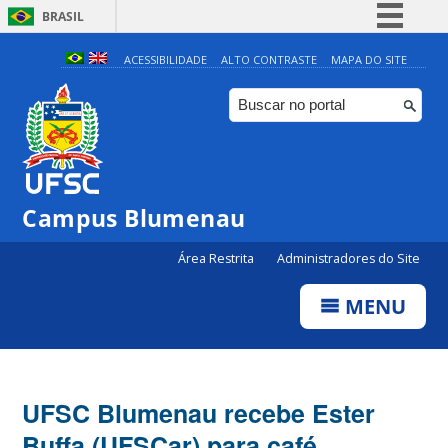
BRASIL
Simplifique!
ACESSIBILIDADE
ALTO CONTRASTE
MAPA DO SITE
Comunica BR
Participe
Acesso à informação
Legislação
Campus Blumenau
Canais
Área Restrita
Administradores do Site
MENU
UFSC Blumenau recebe Ester
Buffa (UFSCar) para café