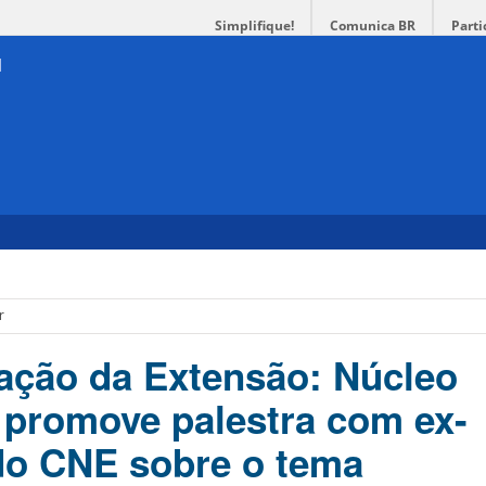
Simplifique!
Comunica BR
Parti
r
zação da Extensão: Núcleo
promove palestra com ex-
do CNE sobre o tema