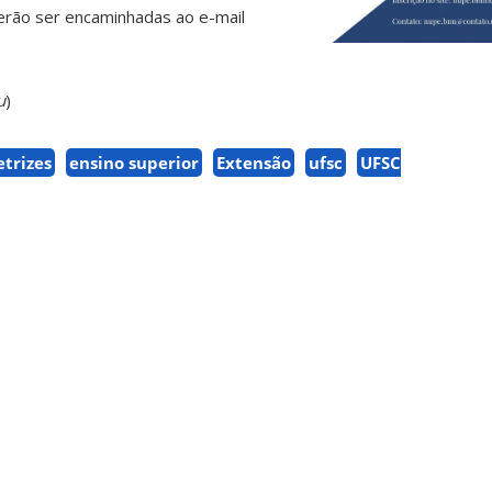
erão ser encaminhadas ao e-mail
u
)
etrizes
ensino superior
Extensão
ufsc
UFSC