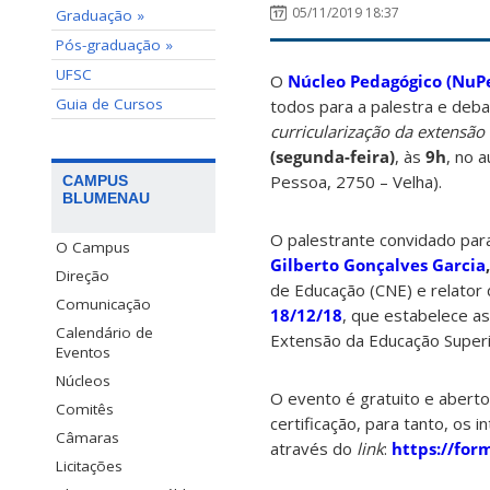
05/11/2019 18:37
Graduação »
Pós-graduação »
UFSC
O
Núcleo Pedagógico (NuP
Guia de Cursos
todos para a palestra e deb
curricularização da extensão
(segunda-feira)
, às
9h
, no 
Pessoa, 2750 – Velha).
CAMPUS
BLUMENAU
O palestrante convidado para
O Campus
Gilberto Gonçalves Garcia
Direção
de Educação (CNE) e
relator
Comunicação
18/12/18
, que estabelece as
Calendário de
Extensão da Educação Superio
Eventos
Núcleos
O evento é gratuito e abert
Comitês
certificação, para tanto, os 
Câmaras
através do
link
:
https://fo
Licitações