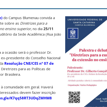
e)
do Campus Blumenau convida a
ate sobre as
Diretrizes para a
 no ensino superior
, no dia
25/11
auditório da Sede Acadêmica (Rua João
 a ocasião será o professor Dr.
,
ex-presidente do Conselho Nacional
 da
Resolução CNE/CES nº 07 de
 Diretrizes para as Políticas de
r Brasileira.
o à comunidade em geral. Haverá
interessados devem fazer inscrição
rms.gle/K7qq58RT3UDqZMHM8