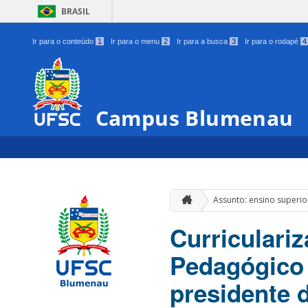
BRASIL
Ir para o conteúdo
1
Ir para o menu
2
Ir para a busca
3
Ir para o rodapé
4
Campus Blumenau
Assunto: ensino superio
Curriculari
Pedagógico 
presidente 