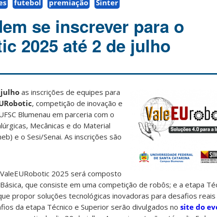
es
futebol
premiação
Sinter
em se inscrever para o
ic 2025 até 2 de julho
 julho
as inscrições de equipes para
URobotic
, competição de inovação e
 UFSC Blumenau em parceria com o
lúrgicas, Mecânicas e do Material
b) e o Sesi/Senai. As inscrições são
 ValeEURobotic 2025 será composto
Básica, que consiste em uma competição de robôs; e a etapa Téc
que propor soluções tecnológicas inovadoras para desafios reais
fios da etapa Técnico e Superior serão divulgados no
site do e