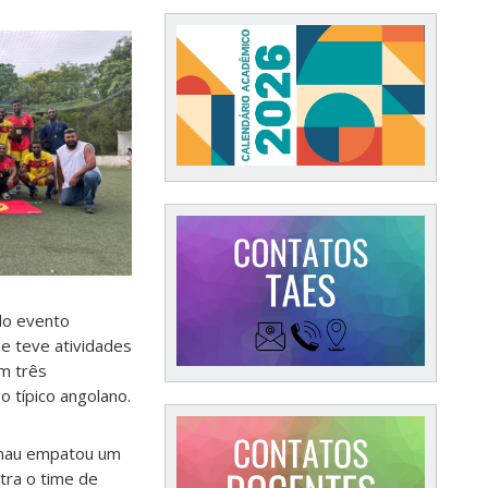
 do evento
e teve atividades
m três
o típico angolano.
menau empatou um
ntra o time de