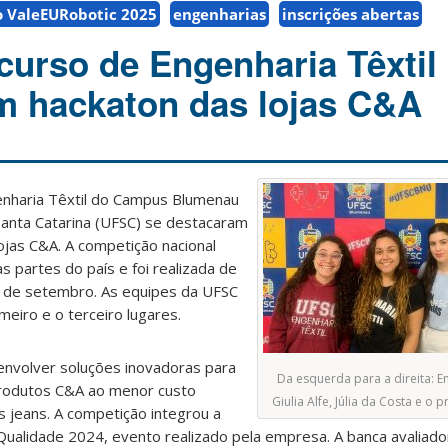
o ValeEURobotic 2025
engenharias
inscrições abertas
curso de Engenharia Têxtil
m hackaton das lojas C&A
enharia Têxtil do Campus Blumenau
Santa Catarina (UFSC) se destacaram
lojas C&A. A competição nacional
s partes do país e foi realizada de
10 de setembro. As equipes da UFSC
eiro e o terceiro lugares.
envolver soluções inovadoras para
Da esquerda para a direita: 
 produtos C&A ao menor custo
Giulia Alfe, Júlia da Costa e o p
s jeans. A competição integrou a
alidade 2024, evento realizado pela empresa. A banca avaliado