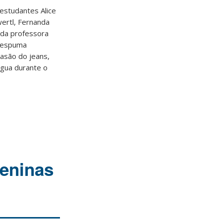
estudantes Alice
wertl, Fernanda
 da professora
a espuma
rasão do jeans,
água durante o
eninas