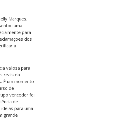
elly Marques,
resentou uma
pecialmente para
 reclamações dos
ificar a
ia valiosa para
s reais da
sas. É um momento
urso de
grupo vencedor foi
iência de
 ideias para uma
m grande