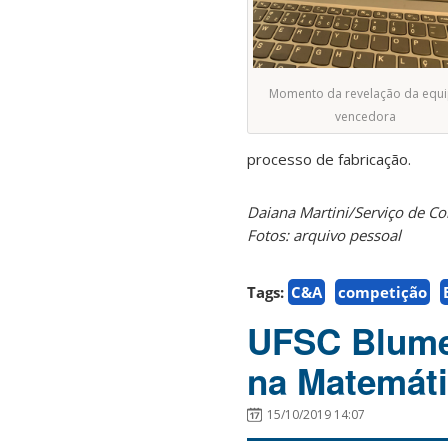
Momento da revelação da equ
vencedora
processo de fabricação.
Daiana Martini/Serviço de 
Fotos: arquivo pessoal
Tags:
C&A
competição
UFSC Blumen
na Matemát
15/10/2019 14:07