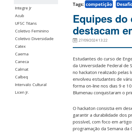
Tags:
competição
Desafi
Integre Jr
Equipes do 
Acub
UFSC Titans
destacam e
Coletivo Feminino
Coletivo Diversidade
27/09/2024 13:22
Catex
Caema
Estudantes do curso de Eng
Caneca
da Universidade Federal de 
Calmat
no hackaton realizado pelas 
Calbeq
envolveu estudantes de vária
Intervalo Cultural
forma on-line nos dias 9 e 
Licen Jr.
Blumenau conquistaram o prim
O hackaton consistia em des
garantir a durabilidade dos
possível, com foco em artigo
programação da Semana da Qu