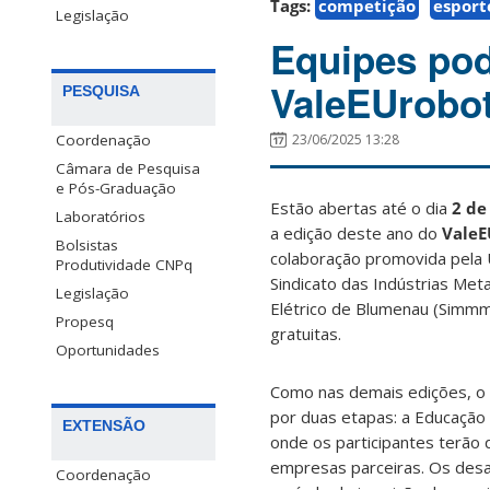
Tags:
competição
esport
Legislação
Equipes pod
ValeEUrobot
PESQUISA
23/06/2025 13:28
Coordenação
Câmara de Pesquisa
e Pós-Graduação
Estão abertas até o dia
2 de
Laboratórios
a edição deste ano do
ValeE
Bolsistas
colaboração promovida pela
Produtividade CNPq
Sindicato das Indústrias Meta
Legislação
Elétrico de Blumenau (Simmme
Propesq
gratuitas.
Oportunidades
Como nas demais edições, o
por duas etapas: a Educação 
EXTENSÃO
onde os participantes terão 
empresas parceiras. Os desa
Coordenação