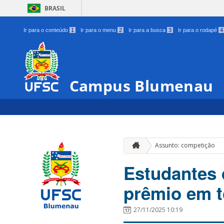
BRASIL
Ir para o conteúdo
1
Ir para o menu
2
Ir para a busca
3
Ir para o rodapé
4
Campus Blumenau
Assunto: competição
Estudantes
prêmio em t
27/11/2025 10:19