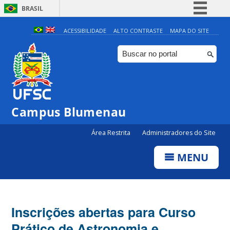
BRASIL
Simplifique!
ACESSIBILIDADE
ALTO CONTRASTE
MAPA DO SITE
Comunica BR
Participe
Acesso à informação
Legislação
Campus Blumenau
Canais
Área Restrita
Administradores do Site
MENU
Inscrições abertas para Curso
Prático de Astronomia e