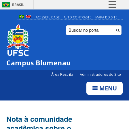
BRASIL
Simplifique!
ACESSIBILIDADE
ALTO CONTRASTE
MAPA DO SITE
Comunica BR
Participe
Acesso à informação
Legislação
Campus Blumenau
Canais
Área Restrita
Administradores do Site
MENU
Nota à comunidade
acadêmica sobre o