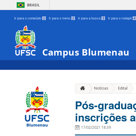
BRASIL
Ir para o conteúdo
1
Ir para o menu
2
Ir para a busca
3
Ir para o rodapé
4
Campus Blumenau
»
Notícias
Edital
Pós-graduaç
inscrições a
17/02/2021 18:39