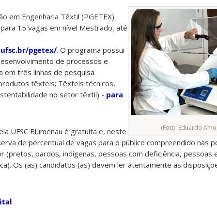
o em Engenharia Têxtil (PGETEX)
 para 15 vagas em nível Mestrado, até
ufsc.br/pgetex/
. O programa possui
Desenvolvimento de processos e
da em três linhas de pesquisa
rodutos têxteis; Têxteis técnicos,
ustentabilidade no setor têxtil) -
para
(Foto: Eduardo Amo
ela UFSC Blumenau é gratuita e, neste
serva de percentual de vagas para o público compreendido nas po
or (pretos, pardos, indígenas, pessoas com deficiência, pessoas
ca). Os (as) candidatos (as) devem ler atentamente as disposiçõ
ital