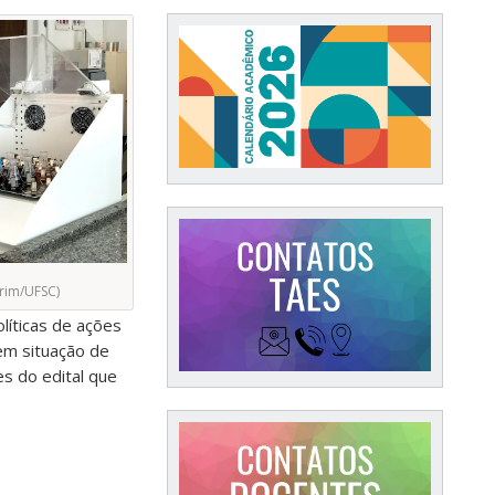
rim/UFSC)
líticas de ações
 em situação de
es do edital que