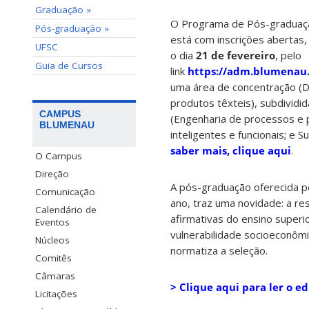
Graduação »
O Programa de Pós-graduaçã
Pós-graduação »
está com inscrições abertas,
UFSC
o dia
21 de fevereiro
, pelo
Guia de Cursos
link
https://adm.blumenau.
uma área de concentração (
produtos têxteis), subdividi
CAMPUS
(Engenharia de processos e p
BLUMENAU
inteligentes e funcionais; e S
saber mais, clique aqui
.
O Campus
Direção
A pós-graduação oferecida p
Comunicação
ano, traz uma novidade: a re
Calendário de
afirmativas do ensino superi
Eventos
vulnerabilidade socioeconômi
Núcleos
normatiza a seleção.
Comitês
Câmaras
> Clique aqui para ler o ed
Licitações