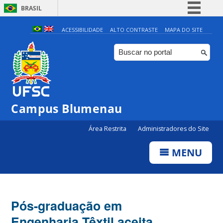
BRASIL
Simplifique!
ACESSIBILIDADE
ALTO CONTRASTE
MAPA DO SITE
Comunica BR
Participe
Acesso à informação
Legislação
Campus Blumenau
Canais
Área Restrita
Administradores do Site
MENU
Pós-graduação em
Engenharia Têxtil aceita