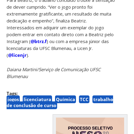
de dever cumprido. “Ver o jogo pronto foi
extremamente gratificante, um resultado de muita
dedicação e empenho”, finaliza Beatriz.
Interessados em adquirir um exemplar do jogo
podem entrar em contato direto com a Beatriz pelo
Instagram (
@btrz.f
) ou com a empresa júnior das
licenciaturas da UFSC Blumenau, a Licen Jr.
(
@licenjr
).
Daiana Martini/Serviço de Comunicação UFSC
Blumenau
Tags:
jogos
licenciatura
Química
TCC
trabalho
de conclusão de curso