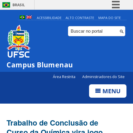
BRASIL
Simplifique!
ACESSIBILIDADE
ALTO CONTRASTE
MAPA DO SITE
Comunica BR
Participe
Acesso à informação
Legislação
Campus Blumenau
Canais
Área Restrita
Administradores do Site
MENU
Trabalho de Conclusão de
Curso da Química vira jogo