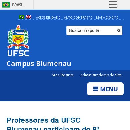
BRASIL
Simplifique!
ACESSIBILIDADE
ALTO CONTRASTE
MAPA DO SITE
Comunica BR
Participe
Acesso à informação
Legislação
Campus Blumenau
Canais
Área Restrita
Administradores do Site
MENU
Professores da UFSC
Blumenau participam do 8º