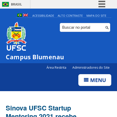
BRASIL
Simplifique!
ACESSIBILIDADE
ALTO CONTRASTE
MAPA DO SITE
Comunica BR
Participe
Acesso à informação
Legislação
Campus Blumenau
Canais
Área Restrita
Administradores do Site
MENU
Sinova UFSC Startup
Mentoring 2021 recebe