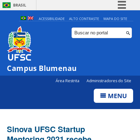
BRASIL
Simplifique!
ACESSIBILIDADE
ALTO CONTRASTE
MAPA DO SITE
Comunica BR
Participe
Acesso à informação
Legislação
Campus Blumenau
Canais
Área Restrita
Administradores do Site
MENU
Sinova UFSC Startup
Mentoring 2021 recebe