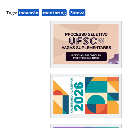
Tags:
inovação
mentoring
Sinova