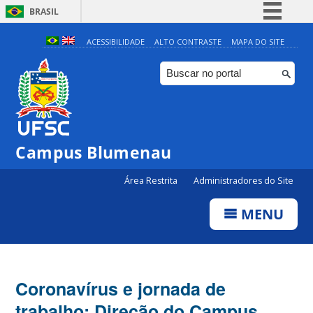
BRASIL
Simplifique!
ACESSIBILIDADE
ALTO CONTRASTE
MAPA DO SITE
Comunica BR
Participe
Acesso à informação
Legislação
Campus Blumenau
Canais
Área Restrita
Administradores do Site
MENU
Coronavírus e jornada de
trabalho: Direção do Campus