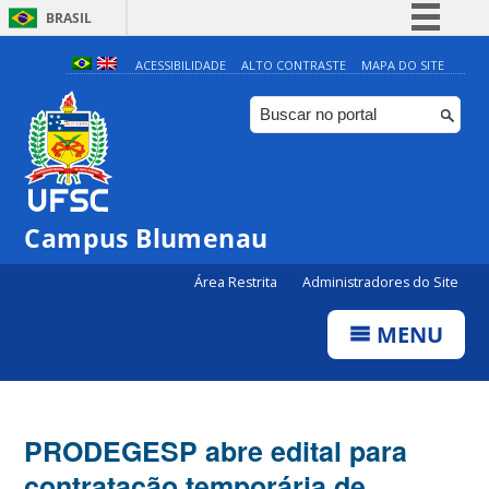
BRASIL
Simplifique!
ACESSIBILIDADE
ALTO CONTRASTE
MAPA DO SITE
Comunica BR
Participe
Acesso à informação
Legislação
Campus Blumenau
Canais
Área Restrita
Administradores do Site
MENU
PRODEGESP abre edital para
contratação temporária de