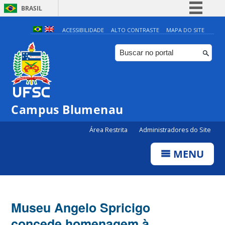
BRASIL
Simplifique!
ACESSIBILIDADE
ALTO CONTRASTE
MAPA DO SITE
Comunica BR
Participe
Acesso à informação
Legislação
Campus Blumenau
Canais
Área Restrita
Administradores do Site
MENU
Museu Angelo Spricigo
concede homenagem à