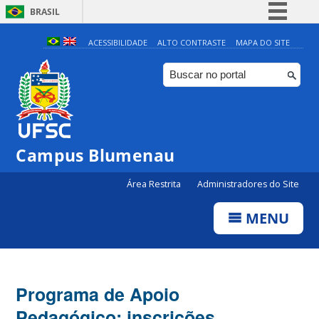
BRASIL
Simplifique!
ACESSIBILIDADE
ALTO CONTRASTE
MAPA DO SITE
Comunica BR
Participe
Acesso à informação
Legislação
Campus Blumenau
Canais
Área Restrita
Administradores do Site
MENU
Programa de Apoio
Pedagógico: inscrições