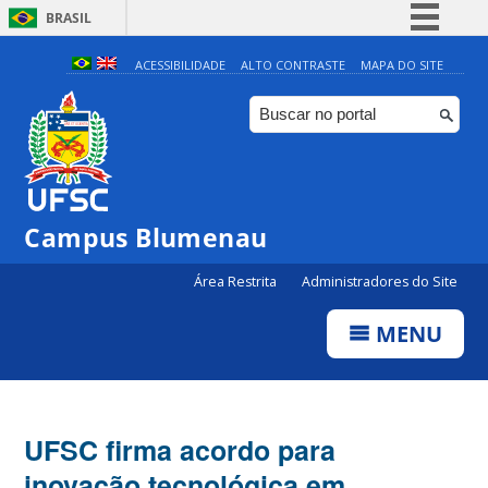
BRASIL
Simplifique!
ACESSIBILIDADE
ALTO CONTRASTE
MAPA DO SITE
Comunica BR
Participe
Acesso à informação
Legislação
Campus Blumenau
Canais
Área Restrita
Administradores do Site
MENU
UFSC firma acordo para
inovação tecnológica em