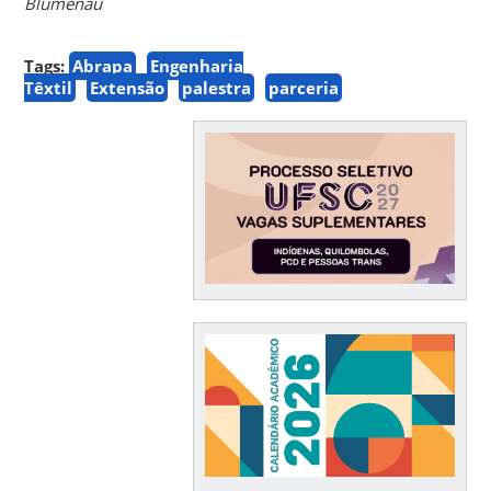
Blumenau
Tags:
Abrapa
Engenharia
Têxtil
Extensão
palestra
parceria