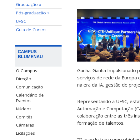
Graduação »
Pós-graduação »
UFSC
Guia de Cursos
CAMPUS
BLUMENAU
Ganha-Ganha Impulsionado po
O Campus
serviços de rede da Europa 
Direção
na era da IA, gestão de proje
Comunicação
Calendário de
Eventos
Representando a UFSC, esta
Automação e Computação (CA
Núcleos
colaboração entre as três in
Comitês
formação de talentos.
Câmaras
Licitações
“O acordo tem como objetivo