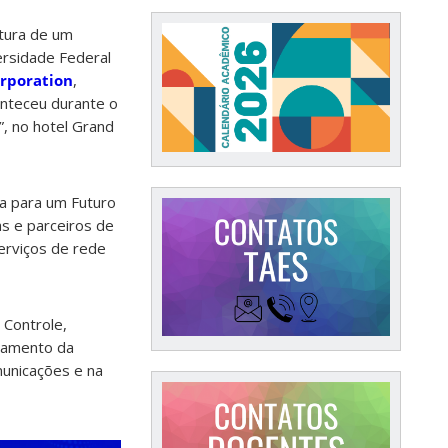
atura de um
ersidade Federal
rporation
,
onteceu durante o
, no hotel Grand
a para um Futuro
s e parceiros de
erviços de rede
 Controle,
damento da
municações e na