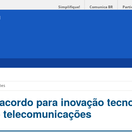
Simplifique!
Comunica BR
Parti
ões
acordo para inovação tecn
 telecomunicações