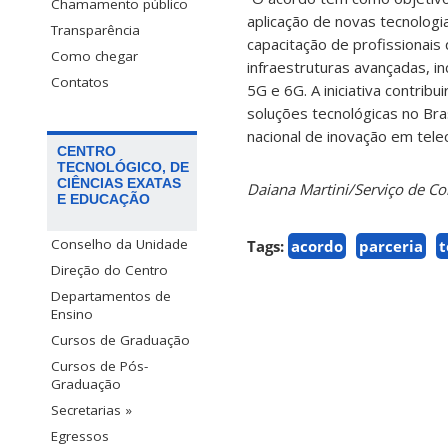
Chamamento público
aplicação de novas tecnolog
Transparência
capacitação de profissionais 
Como chegar
infraestruturas avançadas, i
Contatos
5G e 6G. A iniciativa contrib
soluções tecnológicas no Bra
nacional de inovação em tele
CENTRO
TECNOLÓGICO, DE
CIÊNCIAS EXATAS
Daiana Martini/Serviço de 
E EDUCAÇÃO
Conselho da Unidade
Tags:
acordo
parceria
t
Direção do Centro
Departamentos de
Ensino
Cursos de Graduação
Cursos de Pós-
Graduação
Secretarias »
Egressos