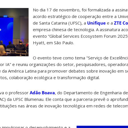
No dia 17 de novembro, foi formalizada a assin
acordo estratégico de cooperação entre a Univ
de Santa Catarina (UFSC), a
Unifique
e a
ZTE Co
empresa chinesa de tecnologia. A assinatura ac
evento “Global Services Ecosystem Forum 2025”
Hyatt, em São Paulo.
O evento teve como tema "Serviço de Excelênci
r IA" e reuniu organizações do setor, pesquisadores, operadora
e da América Latina para promover debates sobre inovação em s
tos, colaboração ecológica e transformação digital.
va o professor
Adão Boava
, do Departamento de Engenharia de
C) da UFSC Blumenau. Ele conta que a parceria prevê o aprofun
stituições nas áreas de inovação tecnológica em redes de teleco
 impulsionar o desenvolvimento e a