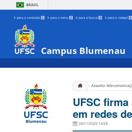
BRASIL
Ir para o conteúdo
1
Ir para o menu
2
Ir para a busca
3
Ir para o rodapé
4
Campus Blumenau
Assunto: telecomunicaç
UFSC firma 
em redes de
26/11/2025 14:58