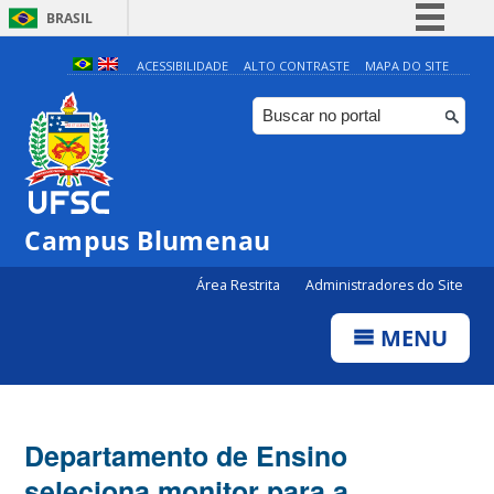
BRASIL
Simplifique!
ACESSIBILIDADE
ALTO CONTRASTE
MAPA DO SITE
Comunica BR
Participe
Acesso à informação
Legislação
Campus Blumenau
Canais
Área Restrita
Administradores do Site
MENU
Departamento de Ensino
seleciona monitor para a