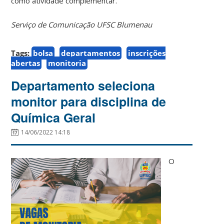
como atividade complementar.
Serviço de Comunicação UFSC Blumenau
Tags:
bolsa
departamentos
inscrições
abertas
monitoria
Departamento seleciona
monitor para disciplina de
Química Geral
14/06/2022 14:18
O