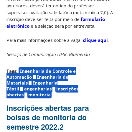
anteriores, deverá ter obtido do professor
supervisor avaliação satisfatória (nota mínima 7,0). A
inscrição deve ser feita por meio de
formulário
eletrônico
e a seleção será por entrevista.
Para mais informações sobre a vaga,
clique aqui
.
Serviço de Comunicação UFSC Blumenau
Tags:
Engenharia de Controle e
Automação
Engenharia de
Materiais
Engenharia
Têxtil
engenharias
inscrições
abertas
monitoria
Inscrições abertas para
bolsas de monitoria do
semestre 2022.2