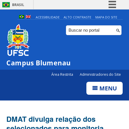
BRASIL
Simplifique!
ACESSIBILIDADE
ALTO CONTRASTE
MAPA DO SITE
Comunica BR
Participe
Acesso à informação
Legislação
Campus Blumenau
Canais
Área Restrita
Administradores do Site
MENU
DMAT divulga relação dos
selecionados para monitoria