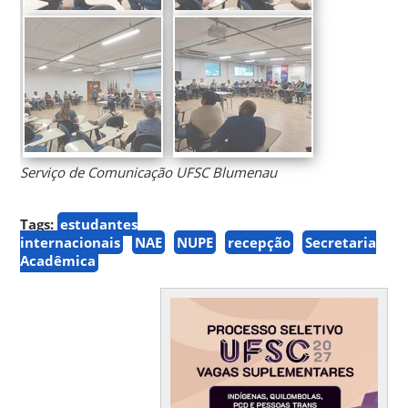
Serviço de Comunicação UFSC Blumenau
Tags:
estudantes
internacionais
NAE
NUPE
recepção
Secretaria
Acadêmica