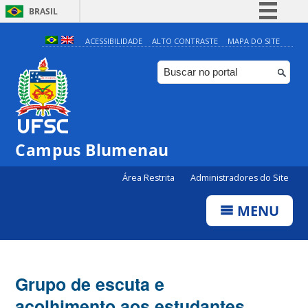
BRASIL
Simplifique!
ACESSIBILIDADE
ALTO CONTRASTE
MAPA DO SITE
Comunica BR
Participe
Acesso à informação
Legislação
Campus Blumenau
Canais
Área Restrita
Administradores do Site
MENU
Grupo de escuta e
acolhimento aos estudantes