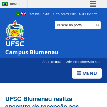
BRASIL
Simplifique!
ACESSIBILIDADE
ALTO CONTRASTE
MAPA DO SITE
Comunica BR
Participe
Acesso à informação
Legislação
Campus Blumenau
Canais
Área Restrita
Administradores do Site
MENU
UFSC Blumenau realiza
encontro de recepção aos