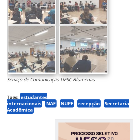
Serviço de Comunicação UFSC Blumenau
Tags:
estudantes
internacionais
NAE
NUPE
recepção
Secretaria
Acadêmica