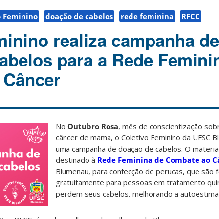
o Feminino
doação de cabelos
rede feminina
RFCC
minino realiza campanha de
abelos para a Rede Femini
 Câncer
No
Outubro Rosa
, mês de conscientização sob
câncer de mama, o Coletivo Feminino da UFSC B
uma campanha de doação de cabelos. O materia
destinado à
Rede Feminina de Combate ao C
Blumenau, para confecção de perucas, que são f
gratuitamente para pessoas em tratamento qui
perdem seus cabelos, melhorando a autoestima 