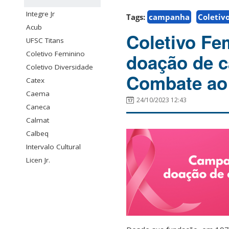
Integre Jr
Tags:
campanha
Coletiv
Acub
Coletivo Fe
UFSC Titans
Coletivo Feminino
doação de c
Coletivo Diversidade
Combate ao
Catex
Caema
24/10/2023 12:43
Caneca
Calmat
Calbeq
Intervalo Cultural
Licen Jr.