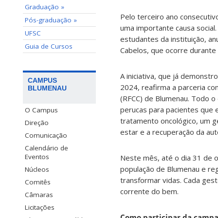
Graduação »
Pelo terceiro ano consecuti
Pós-graduação »
uma importante causa social.
UFSC
estudantes da instituição, a
Guia de Cursos
Cabelos, que ocorre durante
A iniciativa, que já demons
CAMPUS
2024, reafirma a parceria c
BLUMENAU
(RFCC) de Blumenau. Todo o 
perucas para pacientes que e
O Campus
tratamento oncológico, um g
Direção
estar e a recuperação da aut
Comunicação
Calendário de
Eventos
Neste mês, até o dia 31 de 
população de Blumenau e regi
Núcleos
transformar vidas. Cada gest
Comitês
corrente do bem.
Câmaras
Licitações
Como participar da camp