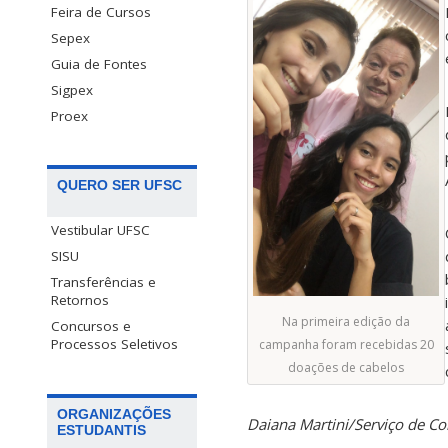
Feira de Cursos
Sepex
Guia de Fontes
Sigpex
Proex
QUERO SER UFSC
Vestibular UFSC
SISU
Transferências e
Retornos
Na primeira edição da
Concursos e
Processos Seletivos
campanha foram recebidas 20
doações de cabelos
ORGANIZAÇÕES
Daiana Martini/Serviço de 
ESTUDANTIS