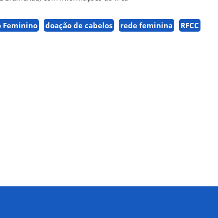
o Feminino
doação de cabelos
rede feminina
RFCC