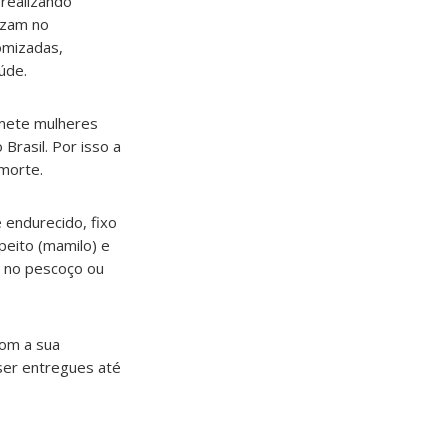
 realizando
ezam no
omizadas,
úde.
omete mulheres
rasil. Por isso a
morte.
 endurecido, fixo
peito (mamilo) e
 no pescoço ou
com a sua
 ser entregues até