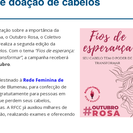
e doação de cabelos
zação sobre a importância da
, o Outubro Rosa, o Coletivo
ealiza a segunda edição da
elos. Com o tema
“Fios de esperança:
ransformar”
, a campanha receberá
tubro
.
destinado à
Rede Feminina de
de Blumenau, para confecção de
 gratuitamente para pessoas em
ue perdem seus cabelos,
s. A RFCC já auxiliou milhares de
ão, realizando exames e oferecendo