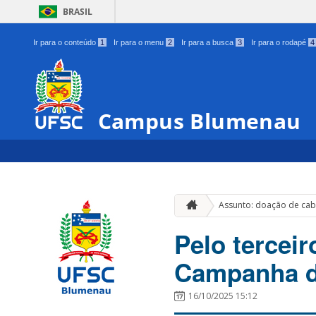
BRASIL
Ir para o conteúdo
1
Ir para o menu
2
Ir para a busca
3
Ir para o rodapé
4
Campus Blumenau
Assunto: doação de cab
Pelo tercei
Campanha d
16/10/2025 15:12