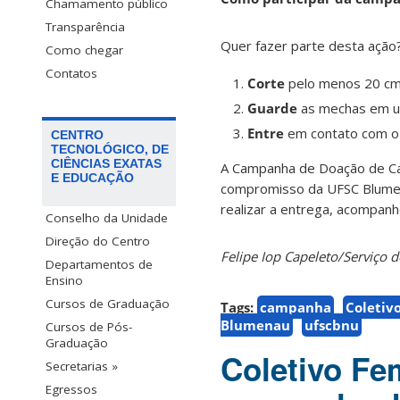
Chamamento público
Transparência
Quer fazer parte desta ação?
Como chegar
Contatos
Corte
pelo menos 20 cm 
Guarde
as mechas em um
Entre
em contato com o 
CENTRO
TECNOLÓGICO, DE
CIÊNCIAS EXATAS
A Campanha de Doação de Ca
E EDUCAÇÃO
compromisso da UFSC Blumen
realizar a entrega, acompanh
Conselho da Unidade
Direção do Centro
Felipe Iop Capeleto/Serviç
Departamentos de
Ensino
Cursos de Graduação
Tags:
campanha
Coletiv
Blumenau
ufscbnu
Cursos de Pós-
Graduação
Coletivo Fe
Secretarias »
Egressos