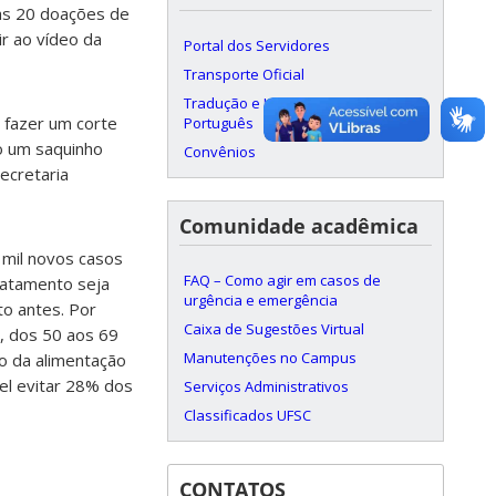
as 20 doações de
r ao vídeo da
Portal dos Servidores
Transporte Oficial
Tradução e Intérprete Libras-
e fazer um corte
Português
o um saquinho
Convênios
ecretaria
Comunidade acadêmica
 mil novos casos
FAQ – Como agir em casos de
ratamento seja
urgência e emergência
to antes. Por
Caixa de Sugestões Virtual
, dos 50 aos 69
Manutenções no Campus
o da alimentação
vel evitar 28% dos
Serviços Administrativos
Classificados UFSC
CONTATOS