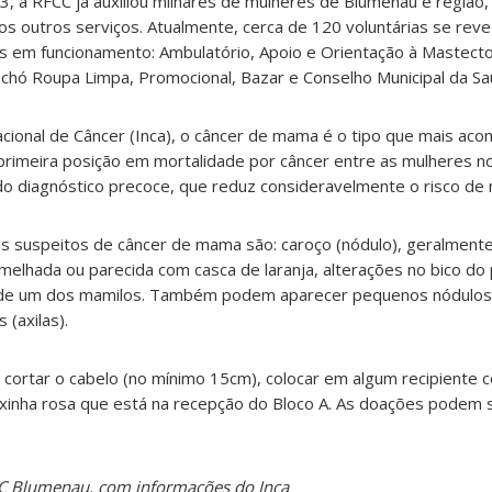
 a RFCC já auxiliou milhares de mulheres de Blumenau e região,
s outros serviços. Atualmente, cerca de 120 voluntárias se rev
s em funcionamento: Ambulatório, Apoio e Orientação à Mastect
echó Roupa Limpa, Promocional, Bazar e Conselho Municipal da Sa
acional de Câncer (Inca), o câncer de mama é o tipo que mais ac
imeira posição em mortalidade por câncer entre as mulheres no B
do diagnóstico precoce, que reduz consideravelmente o risco de 
mas suspeitos de câncer de mama são: caroço (nódulo), geralmente
melhada ou parecida com casca de laranja, alterações no bico do 
o de um dos mamilos. Também podem aparecer pequenos nódulos
(axilas).
 cortar o cabelo (no mínimo 15cm), colocar em algum recipiente 
caixinha rosa que está na recepção do Bloco A. As doações podem
C Blumenau, com informações do Inca