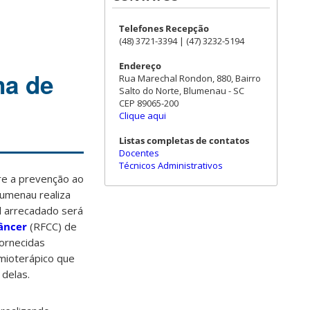
Telefones Recepção
(48) 3721-3394 | (47) 3232-5194
Endereço
na de
Rua Marechal Rondon, 880, Bairro
Salto do Norte, Blumenau - SC
CEP 89065-200
Clique aqui
Listas completas de contatos
Docentes
Técnicos Administrativos
re a prevenção ao
lumenau realiza
l arrecadado será
âncer
(RFCC) de
ornecidas
mioterápico que
delas.