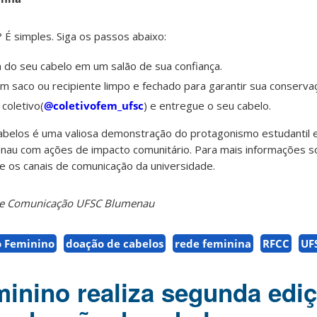
 É simples. Siga os passos abaixo:
do seu cabelo em um salão de sua confiança.
 saco ou recipiente limpo e fechado para garantir sua conserva
coletivo(
@coletivofem_ufsc
) e entregue o seu cabelo.
belos é uma valiosa demonstração do protagonismo estudantil 
au com ações de impacto comunitário. Para mais informações 
e os canais de comunicação da universidade.
o de Comunicação UFSC Blumenau
o Feminino
doação de cabelos
rede feminina
RFCC
UF
minino realiza segunda edi