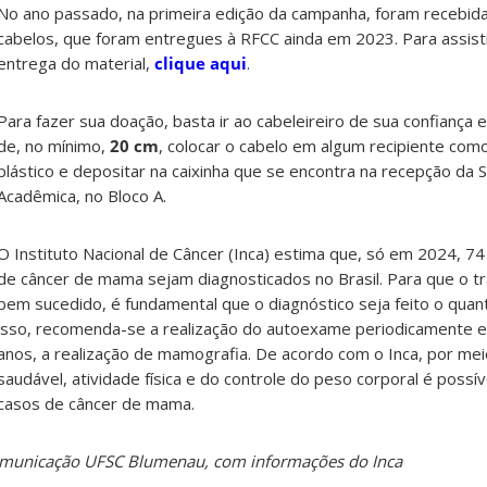
No ano passado, na primeira edição da campanha, foram recebid
cabelos, que foram entregues à RFCC ainda em 2023. Para assisti
entrega do material,
clique aqui
.
Para fazer sua doação, basta ir ao cabeleireiro de sua confiança 
de, no mínimo,
20 cm
, colocar o cabelo em algum recipiente com
plástico e depositar na caixinha que se encontra na recepção da S
Acadêmica, no Bloco A.
O Instituto Nacional de Câncer (Inca) estima que, só em 2024, 74
de câncer de mama sejam diagnosticados no Brasil. Para que o t
bem sucedido, é fundamental que o diagnóstico seja feito o quan
isso, recomenda-se a realização do autoexame periodicamente e
anos, a realização de mamografia. De acordo com o Inca, por mei
saudável, atividade física e do controle do peso corporal é possí
casos de câncer de mama.
Comunicação UFSC Blumenau, com informações do Inca