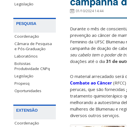
campanha d
Legislação
01/10/2024 14:44
PESQUISA
Durante o mês de conscienti
prevenção ao câncer de mama
Coordenação
Feminino da UFSC Blumenau r
Câmara de Pesquisa
campanha de doação de cab
e Pós-Graduação
seu cabelo tem o poder de t
Laboratórios
doações até o dia
31 de ou
Bolsistas
Produtividade CNPq
O material arrecadado será 
Legislação
Combate ao Câncer
(RFCC) 
Propesq
perucas, que são fornecidas
Oportunidades
tratamento quimioterápico q
melhorando a autoestima dela
mulheres de Blumenau e regi
EXTENSÃO
diversos outros serviços.
Coordenação