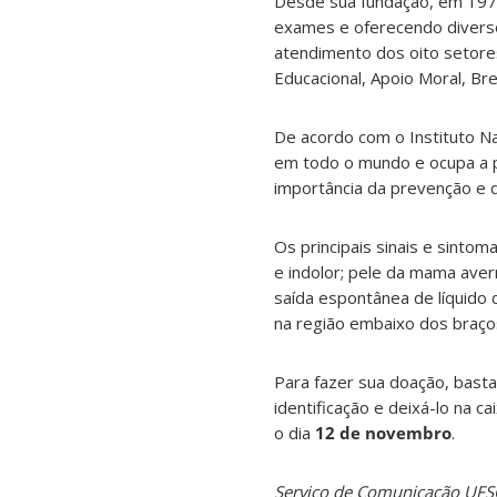
Desde sua fundação, em 1973,
exames e oferecendo diverso
atendimento dos oito setore
Educacional, Apoio Moral, Br
De acordo com o Instituto N
em todo o mundo e ocupa a pr
importância da prevenção e 
Os principais sinais e sinto
e indolor; pele da mama aver
saída espontânea de líquid
na região embaixo dos braços 
Para fazer sua doação, basta
identificação e deixá-lo na 
o dia
12 de novembro
.
Serviço de Comunicação UFS