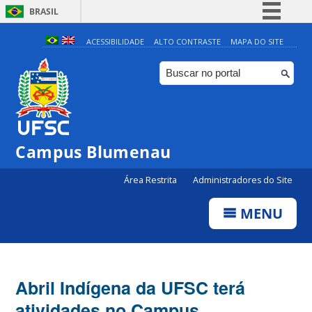
BRASIL
Simplifique!
ACESSIBILIDADE
ALTO CONTRASTE
MAPA DO SITE
Comunica BR
Participe
Acesso à informação
Legislação
Campus Blumenau
Canais
Área Restrita
Administradores do Site
MENU
Abril Indígena da UFSC terá
atividades no Campus