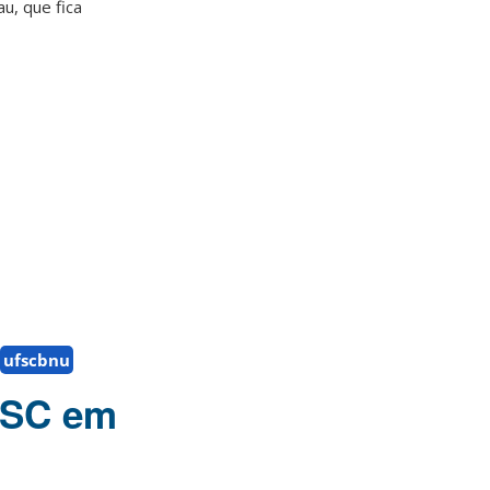
u, que fica
ufscbnu
UFSC em