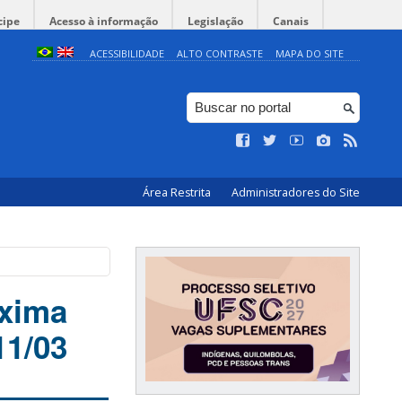
cipe
Acesso à informação
Legislação
Canais
ACESSIBILIDADE
ALTO CONTRASTE
MAPA DO SITE
Área Restrita
Administradores do Site
óxima
11/03