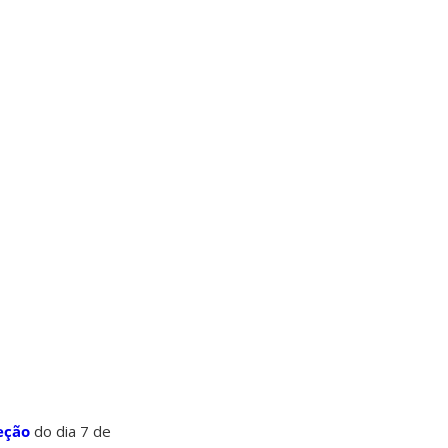
eção
do dia 7 de