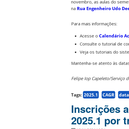
novembro, as aulas do semes
na
Rua Engenheiro Udo Dee
Para mais informações:
Acesse o
Calendário A
Consulte o tutorial de c
Veja os tutoriais do sis
Mantenha-se atento às datas 
Felipe Iop Capeleto/Serviç
Tags:
2025.1
CAGR
data
Inscrições 
2025.1 por t