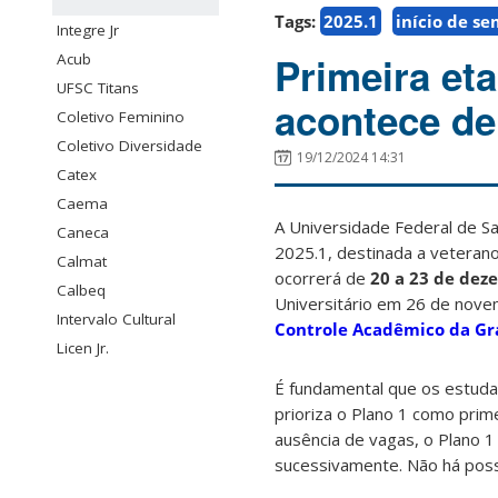
Tags:
2025.1
início de s
Integre Jr
Primeira eta
Acub
UFSC Titans
acontece de
Coletivo Feminino
Coletivo Diversidade
19/12/2024 14:31
Catex
Caema
A Universidade Federal de Sa
Caneca
2025.1, destinada a veterano
Calmat
ocorrerá de
20 a 23 de dez
Calbeq
Universitário em 26 de nove
Intervalo Cultural
Controle Acadêmico da G
Licen Jr.
É fundamental que os estuda
prioriza o Plano 1 como prime
ausência de vagas, o Plano 1
sucessivamente. Não há possi