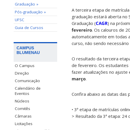
Graduação »
A terceira etapa de matrícul
Pós-graduação »
graduação estará aberta no 
UFSC
Graduação (
CAGR
) na próxi
Guia de Cursos
fevereiro
. Os calouros de 2
automaticamente em todas as 
curso, não sendo necessário
CAMPUS
BLUMENAU
O resultado da terceira etapa
de fevereiro. Os estudantes
O Campus
fazer atualizações no ajuste
Direção
março
.
Comunicação
Calendário de
Eventos
Confira abaixo as datas das 
Núcleos
Comitês
• 3ª etapa de matrículas onli
> Resultado da 3ª etapa: 24 
Câmaras
Licitações