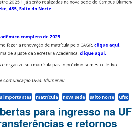
tre 2025.1 já serão realizadas na nova sede do Campus Blumena
ke, 485, Salto do Norte
.
cadêmico completo de 2025
.
omo fazer a renovação de matrícula pelo CAGR,
clique aqui
.
tema de ajuste da Secretaria Acadêmica,
clique aqui.
e organize sua matrícula para o próximo semestre letivo.
o de Comunicação UFSC Blumenau
s importantes
matrícula
nova sede
salto norte
ufsc
abertas para ingresso na 
ransferências e retornos