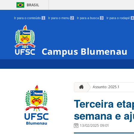
BRASIL
Ir para o conteúdo
1
Ir para o menu
2
Ir para a busca
3
Ir para o rodapé
4
Campus Blumenau
Assunto: 2025.1
Terceira et
semana e aj
13/02/2025 09:01