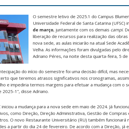
O semestre letivo de 2025.1 do Campus Blume
Universidade Federal de Santa Catarina (UFSC) in
de março
, juntamente com os demais
campi
. D
liberação de recursos para realização das obra
nova sede, as aulas iniciarão na atual Sede Acad
Velha. As informações foram divulgadas pelo di
Adriano Péres, na noite desta quarta-feira, 5 de 
tecipação do início do semestre foi uma decisão difícil, mas nec
 certo que teremos atrasos significativos nos cronogramas, assim,
ilho e impediria termos margens para efetuar a mudança com o
e 2025-1”, disse Adriano.
niciou a mudança para a nova sede em maio de 2024. Já funciona
ivos, como Direção, Direção Administrativa, Gestão de Compras e
tros. O novo Restaurante Universitário (RU) também funcionará n
ades a partir do dia 24 de fevereiro. De acordo com a Direção, já 