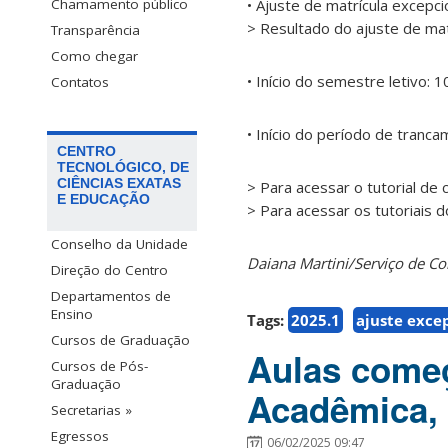
• Ajuste de matrícula excepc
Chamamento público
> Resultado do ajuste de mat
Transparência
Como chegar
• Início do semestre letivo: 
Contatos
• Início do período de tranc
CENTRO
TECNOLÓGICO, DE
CIÊNCIAS EXATAS
> Para acessar o tutorial de
E EDUCAÇÃO
> Para acessar os tutoriais 
Conselho da Unidade
Daiana Martini/Serviço de 
Direção do Centro
Departamentos de
Ensino
Tags:
2025.1
ajuste exce
Cursos de Graduação
Aulas começ
Cursos de Pós-
Graduação
Acadêmica, 
Secretarias »
Egressos
06/02/2025 09:47