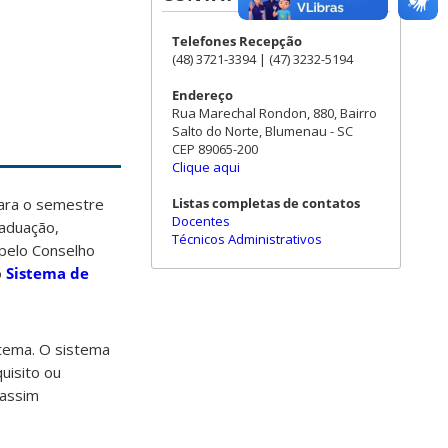
Telefones Recepção
1
(48) 3721-3394 | (47) 3232-5194
Endereço
Rua Marechal Rondon, 880, Bairro
Salto do Norte, Blumenau - SC
CEP 89065-200
Clique aqui
Listas completas de contatos
para o semestre
Docentes
raduação,
Técnicos Administrativos
pelo Conselho
o
Sistema de
stema. O sistema
uisito ou
 assim