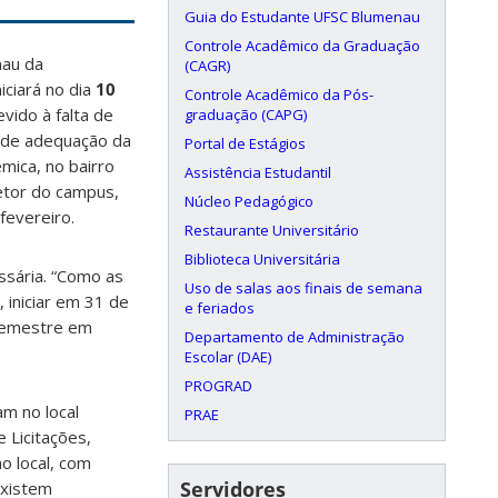
Guia do Estudante UFSC Blumenau
Controle Acadêmico da Graduação
nau da
(CAGR)
iciará no dia
10
Controle Acadêmico da Pós-
evido à falta de
graduação (CAPG)
s de adequação da
Portal de Estágios
êmica, no bairro
Assistência Estudantil
retor do campus,
Núcleo Pedagógico
fevereiro.
Restaurante Universitário
Biblioteca Universitária
essária. “Como as
Uso de salas aos finais de semana
 iniciar em 31 de
e feriados
 semestre em
Departamento de Administração
Escolar (DAE)
PROGRAD
m no local
PRAE
 Licitações,
o local, com
Servidores
existem