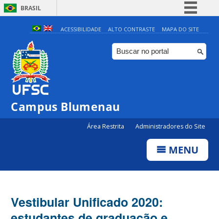
BRASIL
Simplifique!
ACESSIBILIDADE
ALTO CONTRASTE
MAPA DO SITE
Comunica BR
Participe
Acesso à informação
Legislação
Campus Blumenau
Canais
Área Restrita
Administradores do Site
MENU
Vestibular Unificado 2020:
estudantes de graduação e