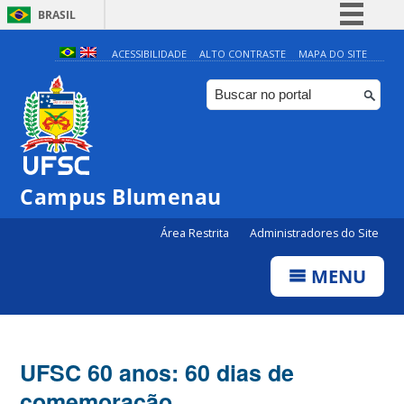
BRASIL
Simplifique!
ACESSIBILIDADE
ALTO CONTRASTE
MAPA DO SITE
Comunica BR
Participe
Acesso à informação
Legislação
Campus Blumenau
Canais
Área Restrita
Administradores do Site
MENU
UFSC 60 anos: 60 dias de
comemoração