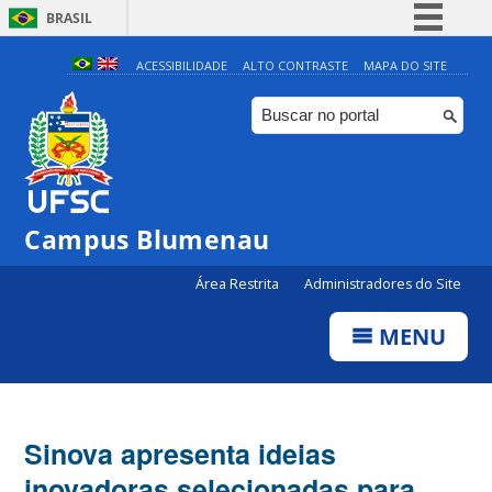
BRASIL
Simplifique!
ACESSIBILIDADE
ALTO CONTRASTE
MAPA DO SITE
Comunica BR
Participe
Acesso à informação
Legislação
Campus Blumenau
Canais
Área Restrita
Administradores do Site
MENU
Sinova apresenta ideias
inovadoras selecionadas para