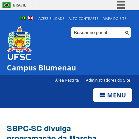
BRASIL
Simplifique!
ACESSIBILIDADE
ALTO CONTRASTE
MAPA DO SITE
Comunica BR
Participe
Acesso à informação
Legislação
Campus Blumenau
Canais
Área Restrita
Administradores do Site
MENU
SBPC-SC divulga
programação da Marcha