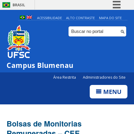
BRASIL
Simplifique!
ACESSIBILIDADE
ALTO CONTRASTE
MAPA DO SITE
Comunica BR
Participe
Acesso à informação
Legislação
Campus Blumenau
Canais
Área Restrita
Administradores do Site
MENU
Bolsas de Monitorias
Remuneradas – CEE