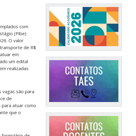
emplados com
stágio (Pibe)
026. O valor
 transporte de R$
 atuar em
ado um edital
rem realizadas
s vagas são para
ice de
s para atuar como
tante que o
: formulário de