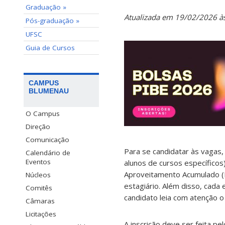
Graduação »
Atualizada em 19/02/2026 à
Pós-graduação »
UFSC
Guia de Cursos
CAMPUS
BLUMENAU
O Campus
Direção
Comunicação
Para se candidatar às vagas
Calendário de
Eventos
alunos de cursos específicos
Aproveitamento Acumulado (IA
Núcleos
estagiário. Além disso, cada 
Comitês
candidato leia com atenção o
Câmaras
Licitações
A inscrição deve ser feita p