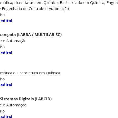
mática, Licenciatura em Química, Bacharelado em Química, Engen
 e Engenharia de Controle e Automação
iro
 edital
Avançada (LABRA / MULTILAB-SC)
le e Automação
iro
 edital
mática e Licenciatura em Química
iro
 edital
 Sistemas Digitais (LABCID)
le e Automação
iro
 edital