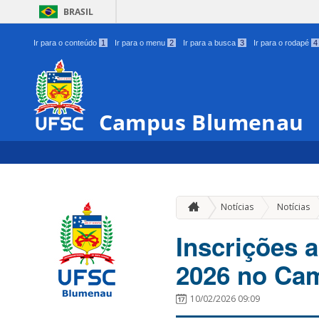
BRASIL
Ir para o conteúdo
1
Ir para o menu
2
Ir para a busca
3
Ir para o rodapé
4
Campus Blumenau
Notícias
Notícias
Inscrições 
2026 no Ca
10/02/2026 09:09