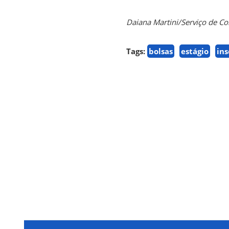
Daiana Martini/Serviço de 
Tags:
bolsas
estágio
ins