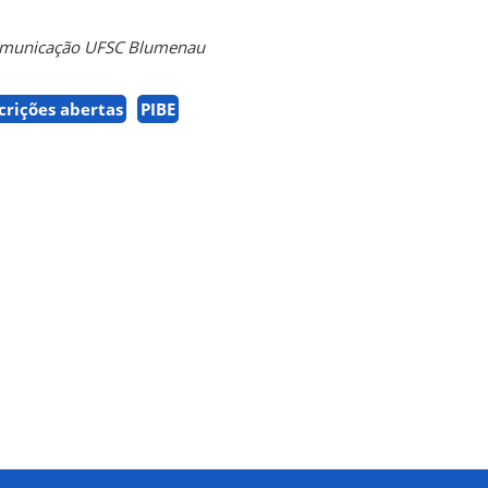
Comunicação UFSC Blumenau
crições abertas
PIBE