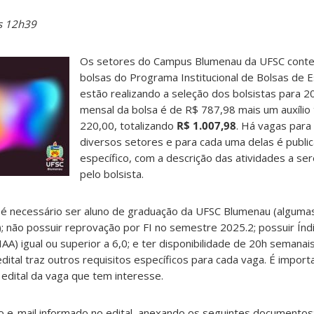
s 12h39
Os setores do Campus Blumenau da UFSC cont
bolsas do Programa Institucional de Bolsas de E
estão realizando a seleção dos bolsistas para 2
mensal da bolsa é de R$ 787,98 mais um auxílio
220,00, totalizando
R$ 1.007,98
. Há vagas para
diversos setores e para cada uma delas é public
específico, com a descrição das atividades a se
pelo bolsista.
, é necessário ser aluno de graduação da UFSC Blumenau (alguma
); não possuir reprovação por FI no semestre 2025.2; possuir Índ
A) igual ou superior a 6,0; e ter disponibilidade de 20h semanai
edital traz outros requisitos específicos para cada vaga. É impor
 edital da vaga que tem interesse.
elo e-mail informado no edital, anexando os seguintes documentos