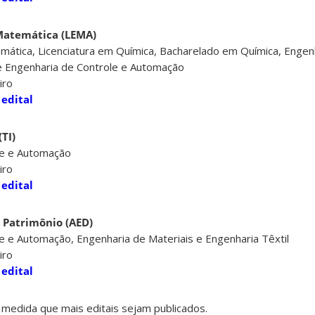
 Matemática (LEMA)
mática, Licenciatura em Química, Bacharelado em Química, Engen
 e Engenharia de Controle e Automação
iro
 edital
TI)
le e Automação
iro
 edital
s
Patrimônio
(AED)
e e Automação, Engenharia de Materiais e Engenharia Têxtil
iro
 edital
à medida que mais editais sejam publicados.