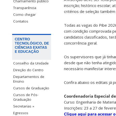
Chamamento público
inscrição; histórico escolar;
Transparência
critérios de seleção também 
Como chegar
Contatos
Todas as vagas do Pibe 2026 
com condição comprovada pel
candidatos classificados, ter
CENTRO
concorrência geral.
TECNOLÓGICO, DE
CIÊNCIAS EXATAS
E EDUCAÇÃO
Os supervisores que já tinh
desde que não tenha atingido
Conselho da Unidade
necessário manifestar interes
Direção do Centro
Departamentos de
Ensino
Confira abaixo os editais já p
Cursos de Graduação
Cursos de Pós-
Coordenadoria Especial de
Graduação
Curso: Engenharia de Materia
Secretarias »
Inscrições: 23 a 27 de fevere
Egressos
Clique aqui para acessar o