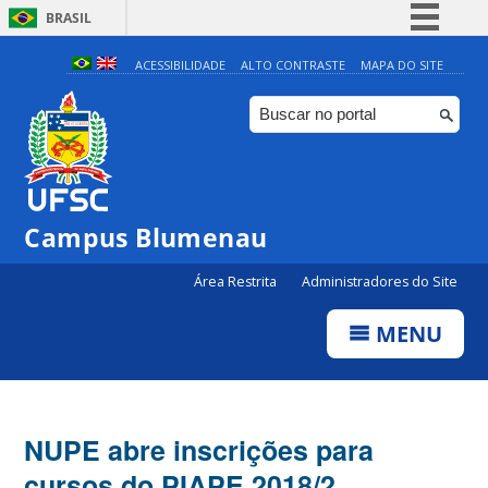
BRASIL
Simplifique!
ACESSIBILIDADE
ALTO CONTRASTE
MAPA DO SITE
Comunica BR
Participe
Acesso à informação
Legislação
Campus Blumenau
Canais
Área Restrita
Administradores do Site
MENU
NUPE abre inscrições para
cursos do PIAPE 2018/2