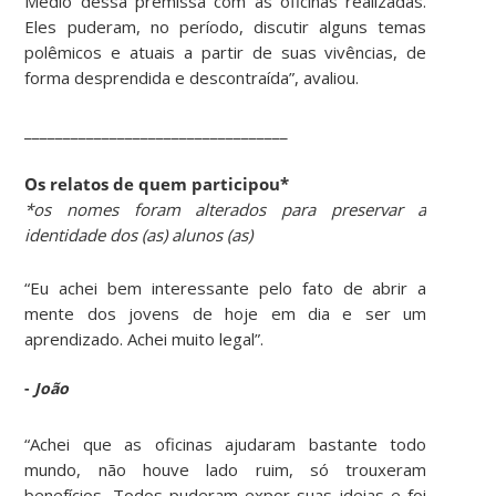
Médio dessa premissa com as oficinas realizadas.
Eles puderam, no período, discutir alguns temas
polêmicos e atuais a partir de suas vivências, de
forma desprendida e descontraída”, avaliou.
__________________________________
Os relatos de quem participou*
*os nomes foram alterados para preservar a
identidade dos (as) alunos (as)
“Eu achei bem interessante pelo fato de abrir a
mente dos jovens de hoje em dia e ser um
aprendizado. Achei muito legal”.
-
João
“Achei que as oficinas ajudaram bastante todo
mundo, não houve lado ruim, só trouxeram
benefícios. Todos puderam expor suas ideias e foi