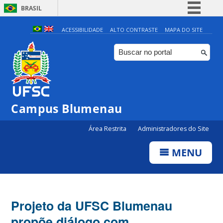
BRASIL
Simplifique!
ACESSIBILIDADE
ALTO CONTRASTE
MAPA DO SITE
Comunica BR
Participe
Acesso à informação
Legislação
Campus Blumenau
Canais
Área Restrita
Administradores do Site
MENU
Projeto da UFSC Blumenau
propõe diálogo com