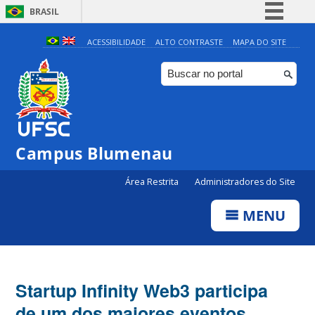
BRASIL
Simplifique!
ACESSIBILIDADE
ALTO CONTRASTE
MAPA DO SITE
Comunica BR
Participe
Acesso à informação
Legislação
Campus Blumenau
Canais
Área Restrita
Administradores do Site
MENU
Startup Infinity Web3 participa
de um dos maiores eventos