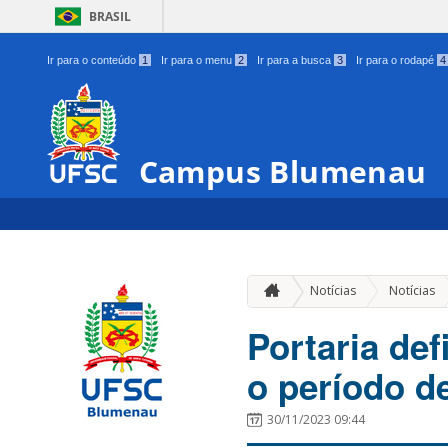
BRASIL
Ir para o conteúdo
1
Ir para o menu
2
Ir para a busca
3
Ir para o rodapé
4
Campus Blumenau
Notícias
Notícias
Portaria de
o período de
30/11/2023 09:44