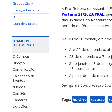
Graduação »
A Pró-Reitoria de Assuntos E
Pós-graduação »
Portaria 21/2023/PRAE
, qu
UFSC
das unidades do Restaurante 
Guia de Cursos
período de férias escolares.
No RU de Blumenau, o funcio
CAMPUS
BLUMENAU
Até 22 de dezembro: at
23 de dezembro a 7 de j
O Campus
Direção
8 de janeiro a 3 de març
18h para jantar
Comunicação
A partir de 4 de março:
Calendário de
Eventos
Serviço de Comunicação UF
Núcleos
Comitês
Tags:
horário
recesso
r
Câmaras
Licitações