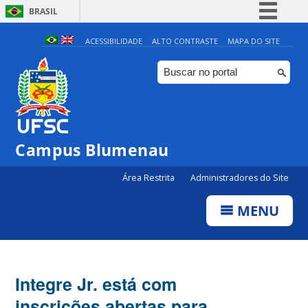
BRASIL
Simplifique!
ACESSIBILIDADE
ALTO CONTRASTE
MAPA DO SITE
Comunica BR
Participe
Acesso à informação
Legislação
Campus Blumenau
Canais
Área Restrita
Administradores do Site
MENU
Integre Jr. está com
inscrições abertas para