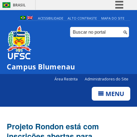
BRASIL
Simplifique!
ACESSIBILIDADE
ALTO CONTRASTE
MAPA DO SITE
Comunica BR
Participe
Acesso à informação
Legislação
Campus Blumenau
Canais
Área Restrita
Administradores do Site
MENU
Projeto Rondon está com
inscrições abertas para