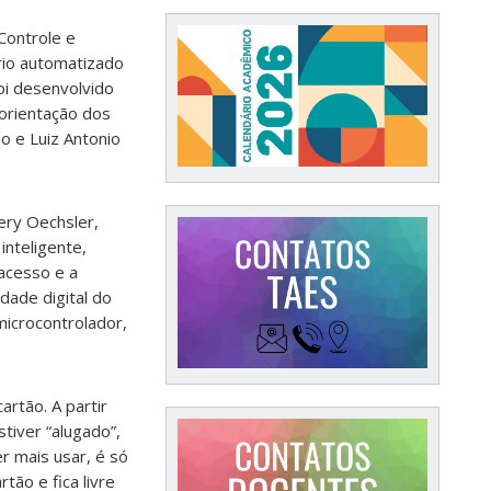
Controle e
io automatizado
oi desenvolvido
 orientação dos
o e Luiz Antonio
ery Oechsler,
inteligente,
acesso e a
dade digital do
microcontrolador,
artão. A partir
tiver “alugado”,
r mais usar, é só
tão e fica livre