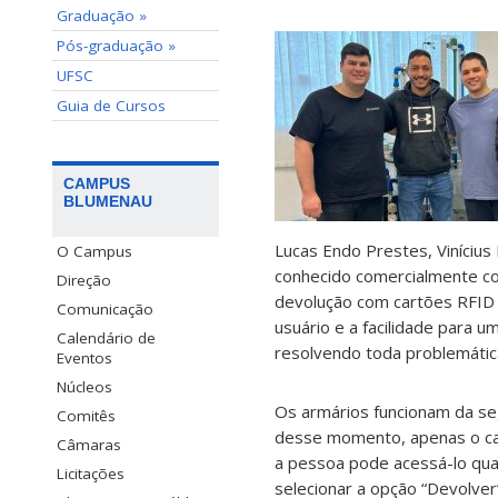
Graduação »
Pós-graduação »
UFSC
Guia de Cursos
CAMPUS
BLUMENAU
Lucas Endo Prestes, Vinícius
O Campus
conhecido comercialmente co
Direção
devolução com cartões RFID (
Comunicação
usuário e a facilidade para
Calendário de
resolvendo toda problemátic
Eventos
Núcleos
Os armários funcionam da segu
Comitês
desse momento, apenas o car
Câmaras
a pessoa pode acessá-lo quan
Licitações
selecionar a opção “Devolver”