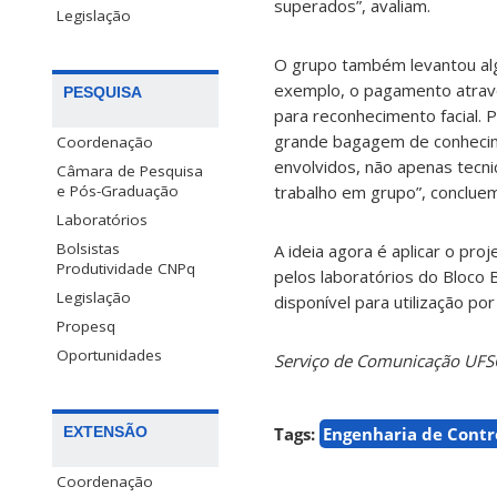
superados”, avaliam.
Legislação
O grupo também levantou alg
exemplo, o pagamento atravé
PESQUISA
para reconhecimento facial. 
grande bagagem de conhecim
Coordenação
envolvidos, não apenas tec
Câmara de Pesquisa
trabalho em grupo”, concluem
e Pós-Graduação
Laboratórios
Bolsistas
A ideia agora é aplicar o pr
Produtividade CNPq
pelos laboratórios do Bloco 
Legislação
disponível para utilização po
Propesq
Oportunidades
Serviço de Comunicação UF
Tags:
Engenharia de Cont
EXTENSÃO
Coordenação