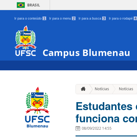
BRASIL
Ir para o conteúdo
1
Ir para o menu
2
Ir para a busca
3
Ir para o rodapé
4
Campus Blumenau
Notícias
Notícias
Estudantes 
funciona co
08/09/2022 14:55