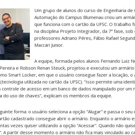
Um grupo de alunos do curso de Engenharia de 
Automação do Campus Blumenau criou um armár
que funciona com o cartão da UFSC. O trabalho f
na disciplina Projeto Integrador, da 7ª fase, sob
professores Adriano Péres, Fábio Rafael Segund
Maccari Junior.
A equipe, formada pelos alunos Fernando Luiz N
 Pereira e Robson Renan Steuck, projetou e executou um armário 
mo Smart Locker, em que o usuário consegue fazer a locação, o 
tecnologia utilizada no cartão da UFSC). “Isso permite uma identi
 um controle de acesso em um banco de dados manipulado por um 
a do uso de chaves”, explicam os membros da equipe.
inte forma: o usuário seleciona a opção “Alugar” e passa o seu c
tão cadastrado consegue abrir o armário. Enquanto o armário es
tas vezes quiser utilizando a opção “Acessar”. Quando não quise
. A partir desse momento o armário não fica mais vinculado ao car