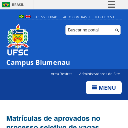
BRASIL
Simplifique!
ACESSIBILIDADE
ALTO CONTRASTE
MAPA DO SITE
Comunica BR
Participe
Acesso à informação
Legislação
Campus Blumenau
Canais
Área Restrita
Administradores do Site
MENU
Matrículas de aprovados no
processo seletivo de vagas