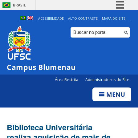
BRASIL
Simplifique!
ACESSIBILIDADE
ALTO CONTRASTE
MAPA DO SITE
Comunica BR
Participe
Acesso à informação
Legislação
Campus Blumenau
Canais
Área Restrita
Administradores do Site
MENU
Biblioteca Universitária
realiza aquisição de mais de