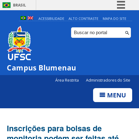
BRASIL
Simplifique!
ACESSIBILIDADE
ALTO CONTRASTE
MAPA DO SITE
Comunica BR
Participe
Acesso à informação
Legislação
Campus Blumenau
Canais
Área Restrita
Administradores do Site
MENU
Inscrições para bolsas de
monitoria podem ser feitas até