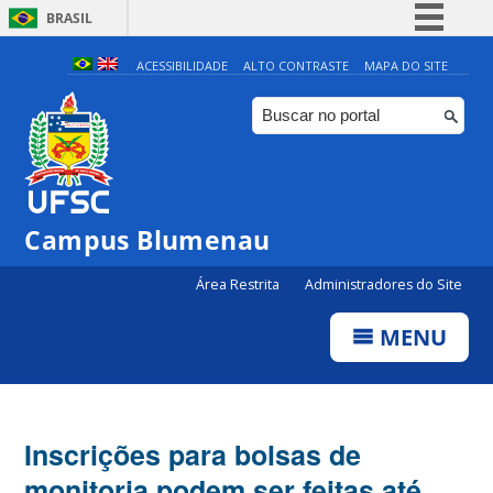
BRASIL
Simplifique!
ACESSIBILIDADE
ALTO CONTRASTE
MAPA DO SITE
Comunica BR
Participe
Acesso à informação
Legislação
Campus Blumenau
Canais
Área Restrita
Administradores do Site
MENU
Inscrições para bolsas de
monitoria podem ser feitas até