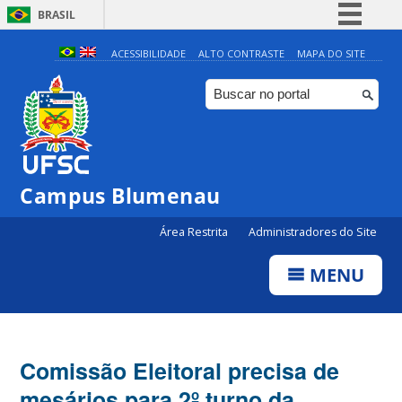
BRASIL
Simplifique!
ACESSIBILIDADE
ALTO CONTRASTE
MAPA DO SITE
Comunica BR
Participe
Acesso à informação
Legislação
Campus Blumenau
Canais
Área Restrita
Administradores do Site
MENU
Comissão Eleitoral precisa de
mesários para 2º turno da