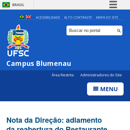
BRASIL
Simplifique!
ACESSIBILIDADE
ALTO CONTRASTE
MAPA DO SITE
Comunica BR
Participe
Acesso à informação
Legislação
Campus Blumenau
Canais
Área Restrita
Administradores do Site
MENU
Nota da Direção: adiamento
da reabertura do Restaurante