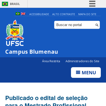
BRASIL
Simplifique!
ACESSIBILIDADE
ALTO CONTRASTE
MAPA DO SITE
Comunica BR
Participe
Acesso à informação
Legislação
Campus Blumenau
Canais
Área Restrita
Administradores do Site
MENU
Publicado o edital de seleção
para o Mestrado Profissional