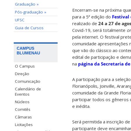
Graduação »
Encerram-se na próxima quar
Pós-graduação »
para a 5ª edição do
Festival
UFSC
realizado de
24 a 27 de ago
Guia de Cursos
Covid-19, será totalmente
on
pela internet. O festival pre
comunidade
apresentações n
CAMPUS
que vão do clássico ao conte
BLUMENAU
edital de participação e dema
na
página da Secretaria de
O Campus
Direção
A participação para a seleçã
Comunicação
Florianópolis, Joinville, Ara
Calendário de
comunidade da Grande Floria
Eventos
participar
todos os gêneros 
Núcleos
e
inédita
.
Comitês
Câmaras
Será permitida a inscrição de
Licitações
participante deve encaminha