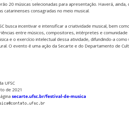
erão 20 músicas selecionadas para apresentação. Haverá, ainda,
 catarinenses consagradas no meio musical.
C busca incentivar e intensificar a criatividade musical, bem com
riências entre músicos, compositores, intérpretes e comunidade
ica e o exercício intelectual dessa atividade, difundindo-a com
tural. O evento é uma ação da Secarte e do Departamento de Cul
 da UFSC
sto de 2021
página
secarte.ufsc.br/festival-de-musica