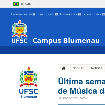
BRASIL
Ir para o conteúdo
1
Ir para o menu
2
Ir para a busca
3
Ir para o rodapé
4
Campus Blumenau
Notícias
Notícias
Última sema
de Música 
23/06/2021 10:00