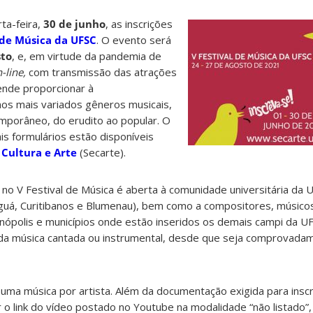
ta-feira,
30 de junho
, as inscrições
 de Música da UFSC
. O evento será
sto
, e, em virtude da pandemia de
-line,
com transmissão das atrações
tende proporcionar à
os mais variados gêneros musicais,
mporâneo, do erudito ao popular. O
is formulários estão disponíveis
 Cultura e Arte
(Secarte).
o no V Festival de Música é aberta à comunidade universitária da 
ranguá, Curitibanos e Blumenau), bem como a compositores, músico
nópolis e municípios onde estão inseridos os demais campi da U
da música cantada ou
instrumental, desde que seja comprovadam
 uma música por artista.
Além da documentação exigida para inscr
r
o li
nk do vídeo postado no
Youtube na modalidade “não listado”