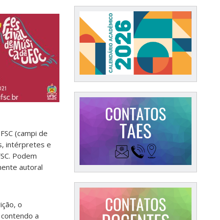
UFSC (campi de
s, intérpretes e
FSC
.
Podem
ente autoral
ição, o
, contendo a