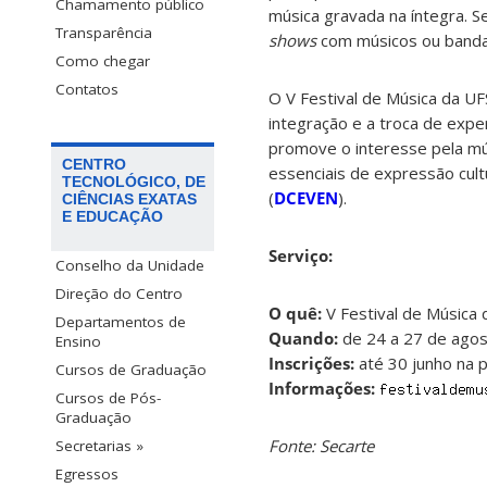
Chamamento público
música gravada
na íntegra
.
S
Transparência
shows
com músicos ou bandas
Como chegar
Contatos
O V Festival de Música da UFS
integração e a troca de expe
promove o interesse pela mús
CENTRO
essenciais de expressão cul
TECNOLÓGICO, DE
(
DCEVEN
).
CIÊNCIAS EXATAS
E EDUCAÇÃO
Serviço:
Conselho da Unidade
Direção do Centro
O quê:
V Festival de Música
Departamentos de
Quando:
de 24 a 27 de ago
Ensino
Inscrições:
até 30 junho na 
Cursos de Graduação
Informações:
Cursos de Pós-
Graduação
Fonte: Secarte
Secretarias »
Egressos