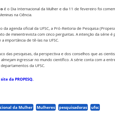
ço
é o Dia Internacional da Mulher e dia 11 de fevereiro foi come
Meninas na Ciência.
o da agenda oficial da UFSC, a Pró-Reitoria de Pesquisa (Prope
to de minientrevista com cinco perguntas. A intenção da série é p
 a importância de tê-las na UFSC.
uco das pesquisas, da perspectiva e dos conselhos que as cienti
almejam ingressar no mundo científico. A série conta com a entre
s departamentos da UFSC.
o
site da PROPESQ.
acional da Mulher
Mulheres
pesquisadoras
ufsc