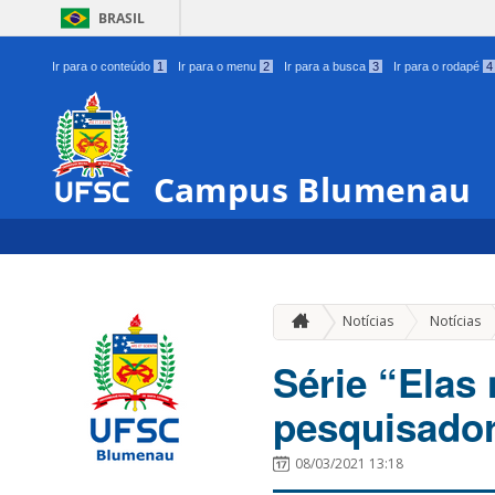
BRASIL
Ir para o conteúdo
1
Ir para o menu
2
Ir para a busca
3
Ir para o rodapé
4
Campus Blumenau
Notícias
Notícias
Série “Elas 
pesquisado
08/03/2021 13:18