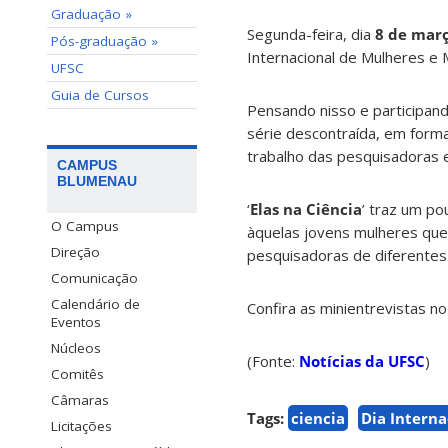
Graduação »
Segunda-feira, dia
8 de mar
Pós-graduação »
Internacional de Mulheres e 
UFSC
Guia de Cursos
Pensando nisso e participand
série descontraída, em forma
trabalho das pesquisadoras e
CAMPUS
BLUMENAU
‘
Elas na Ciência
’ traz um po
O Campus
àquelas jovens mulheres que 
Direção
pesquisadoras de diferente
Comunicação
Calendário de
Confira as minientrevistas n
Eventos
Núcleos
(Fonte:
Notícias da UFSC
)
Comitês
Câmaras
Tags:
ciencia
Dia Intern
Licitações